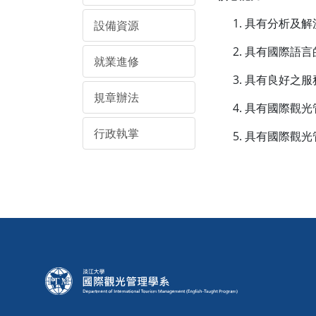
具有分析及解
設備資源
具有國際語言
就業進修
具有良好之服
規章辦法
具有國際觀光
行政執掌
具有國際觀光