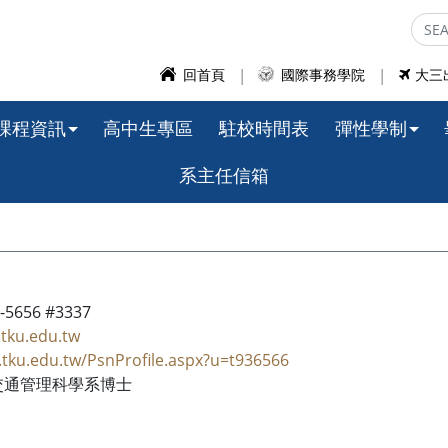
回首頁
國際事務學院
大三
課程資訊
高中生專區
駐校時間表
彈性學制
系主任信箱
-5656 #3337
tku.edu.tw
r.tku.edu.tw/PsnProfile.aspx?u=t936566
交通管理科學系博士