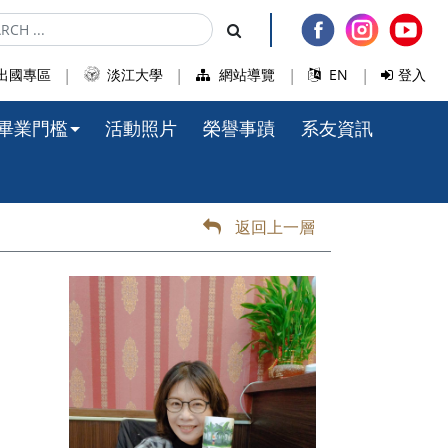
出國專區
淡江大學
網站導覽
EN
登入
畢業門檻
活動照片
榮譽事蹟
系友資訊
返回上一層