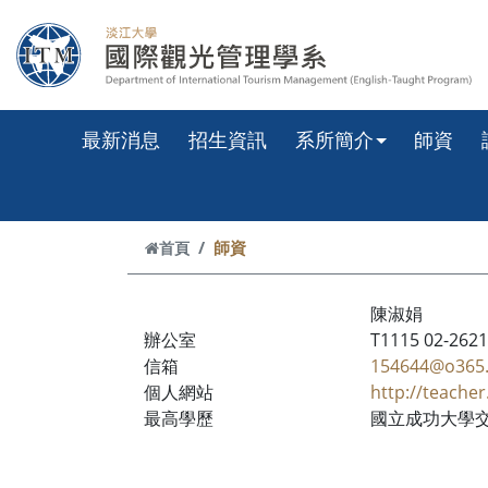
跳到主要內容
最新消息
招生資訊
系所簡介
師資
師資
首頁
陳淑娟
辦公室
T1115 02-2621
信箱
154644@o365.
個人網站
http://teache
最高學歷
國立成功大學