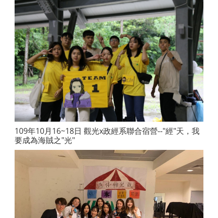
109年10月16~18日 觀光x政經系聯合宿營--"經"天，我
要成為海賊之"光"