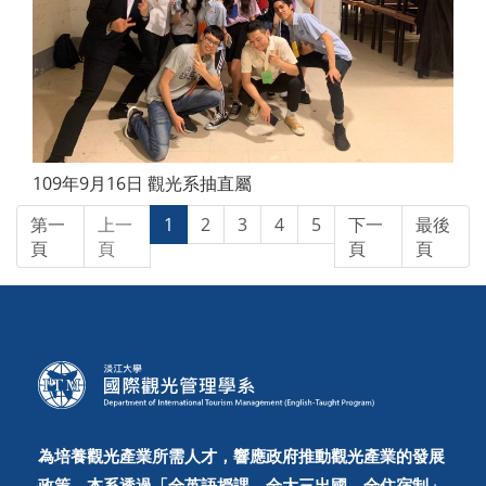
109年9月16日 觀光系抽直屬
第一
上一
1
2
3
4
5
下一
最後
頁
頁
頁
頁
為培養觀光產業所需人才，響應政府推動觀光產業的發展
政策，本系透過「全英語授課、全大三出國、全住宿制」